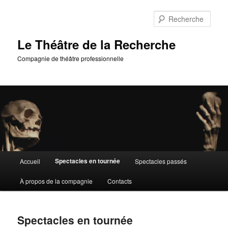
Aller
au
Rech
contenu
principal
Le Théâtre de la Recherche
Compagnie de théâtre professionnelle
Menu
Spectacles en tournée
Accueil
Spectacles passés
principal
À propos de la compagnie
Contacts
Spectacles en tournée