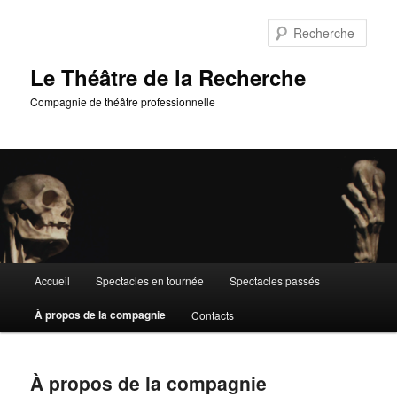
Aller
au
Rech
contenu
principal
Le Théâtre de la Recherche
Compagnie de théâtre professionnelle
Menu
Accueil
Spectacles en tournée
Spectacles passés
principal
À propos de la compagnie
Contacts
À propos de la compagnie