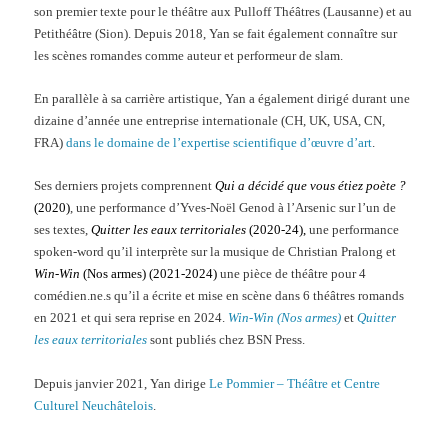
son premier texte pour le théâtre aux Pulloff Théâtres (Lausanne) et au
Petithéâtre (Sion). Depuis 2018, Yan se fait également connaître sur
les scènes romandes comme auteur et performeur de slam.
En parallèle à sa carrière artistique, Yan a également dirigé durant une
dizaine d’année une entreprise internationale (CH, UK, USA, CN,
FRA)
dans le domaine de l’expertise scientifique d’œuvre d’art
.
Ses derniers projets comprennent
Qui a décidé que vous étiez poète ?
(2020)
, une performance d’Yves-Noël Genod à l’Arsenic sur l’un de
ses textes,
Quitter les eaux territoriales
(2020-24),
une performance
spoken-word qu’il interprète sur la musique de Christian Pralong et
Win-Win
(Nos armes) (2021-2024)
une pièce de théâtre pour 4
comédien.ne.s qu’il a écrite et mise en scène dans 6 théâtres romands
en 2021 et qui sera reprise en 2024.
Win-Win (Nos armes)
et
Quitter
les eaux territoriales
sont publiés chez BSN Press.
Depuis janvier 2021, Yan dirige
Le Pommier – Théâtre et Centre
Culturel Neuchâtelois
.