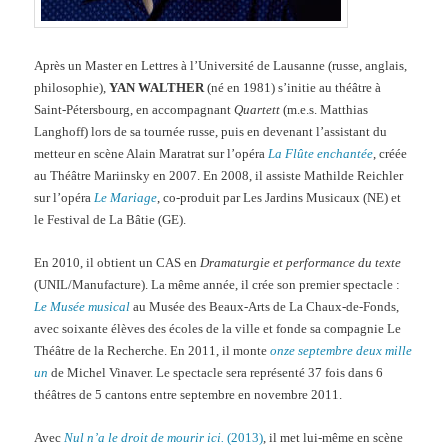
Après un Master en Lettres à l’Université de Lausanne (russe, anglais,
philosophie),
YAN WALTHER
(né en 1981) s’initie au théâtre à
Saint-Pétersbourg, en accompagnant
Quartett
(m.e.s. Matthias
Langhoff) lors de sa tournée russe, puis en devenant l’assistant du
metteur en scène Alain Maratrat sur l’opéra
La Flûte enchantée
, créée
au Théâtre Mariinsky en 2007. En 2008, il assiste Mathilde Reichler
sur l’opéra
Le Mariage
, co-produit par Les Jardins Musicaux (NE) et
le Festival de La Bâtie (GE).
En 2010, il obtient un CAS en
Dramaturgie et performance du texte
(UNIL/Manufacture). La même année, il crée son premier spectacle :
Le Musée musical
au Musée des Beaux-Arts de La Chaux-de-Fonds,
avec soixante élèves des écoles de la ville et fonde sa compagnie Le
Théâtre de la Recherche. En 2011, il monte
onze septembre deux mille
un
de Michel Vinaver. Le spectacle sera représenté 37 fois dans 6
théâtres de 5 cantons entre septembre en novembre 2011.
Avec
Nul n’a le droit de mourir ici.
(2013)
, il met lui-même en scène