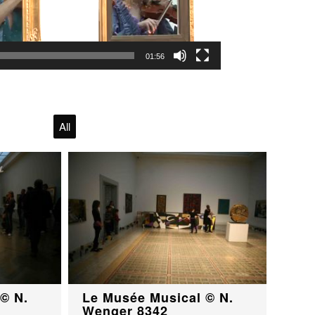
01:56
All
© N.
Le Musée Musical © N.
Wenger 8342