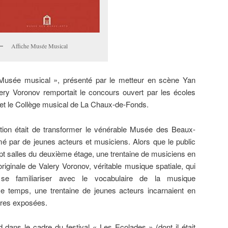
Affiche Musée Musical
 Musée musical », présenté par le metteur en scène Yan
ery Voronov remportait le concours ouvert par les écoles
 et le Collège musical de La Chaux-de-Fonds.
lation était de transformer le vénérable Musée des Beaux-
é par de jeunes acteurs et musiciens. Alors que le public
pt salles du deuxième étage, une trentaine de musiciens en
originale de Valery Voronov, véritable musique spatiale, qui
se familiariser avec le vocabulaire de la musique
 temps, une trentaine de jeunes acteurs incarnaient en
vres exposées.
 dans le cadre du festival « Les Ecolades » (dont il était