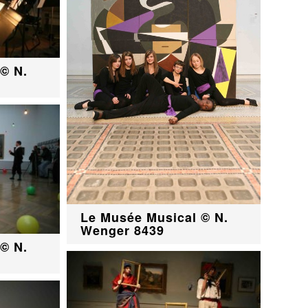
© N.
Le Musée Musical © N.
Wenger 8439
© N.