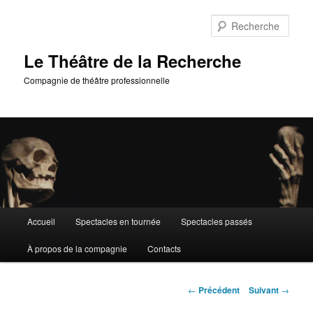
Aller
au
Rech
contenu
principal
Le Théâtre de la Recherche
Compagnie de théâtre professionnelle
Menu
Accueil
Spectacles en tournée
Spectacles passés
principal
À propos de la compagnie
Contacts
Navigation
←
Précédent
Suivant
→
des