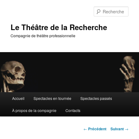
Aller
au
Rech
contenu
principal
Le Théâtre de la Recherche
Compagnie de théâtre professionnelle
Menu
Accueil
Spectacles en tournée
Spectacles passés
principal
À propos de la compagnie
Contacts
Navigation
←
Précédent
Suivant
→
des