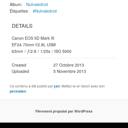
Album:
Nulnaledroit
Étiquettes:
#Nulnaledroit
DETAILS
Canon EOS 5D Mark III
EF24-70mm f/2.8L USM
63mm
/
ƒ/2.8
/
1/25s
/
ISO 5000
Created
27 Octobre 2013
Uploaded
5 Novembre 2013
Ce contenu a été publié par
yan
. Mettez-le en favori avec son
permalien
.
Fièrement propulsé par WordPress