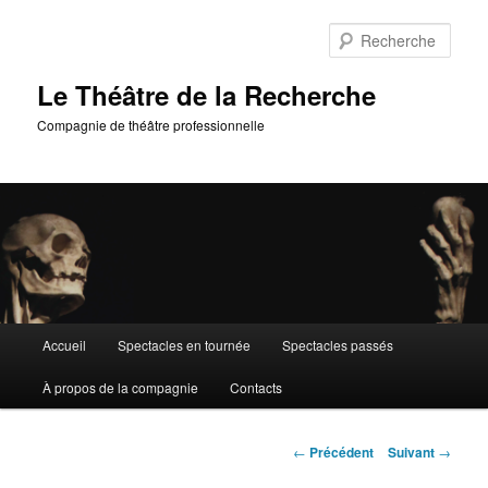
Aller
au
Rech
contenu
principal
Le Théâtre de la Recherche
Compagnie de théâtre professionnelle
Menu
Accueil
Spectacles en tournée
Spectacles passés
principal
À propos de la compagnie
Contacts
Navigation
←
Précédent
Suivant
→
des