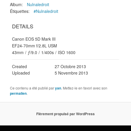
Album:
Nulnaledroit
Étiquettes:
#Nulnaledroit
DETAILS
Canon EOS 5D Mark III
EF24-70mm f/2.8L USM
43mm
/
ƒ/9.0
/
1/400s
/
ISO 1600
Created
27 Octobre 2013
Uploaded
5 Novembre 2013
Ce contenu a été publié par
yan
. Mettez-le en favori avec son
permalien
.
Fièrement propulsé par WordPress