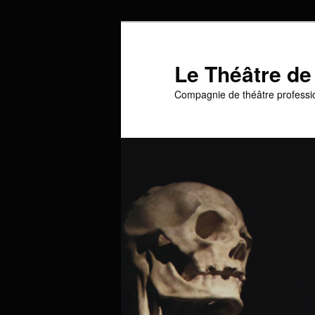
Aller
au
contenu
Le Théâtre de
principal
Compagnie de théâtre professi