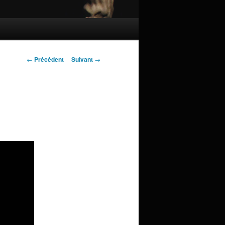
Navigation
←
Précédent
Suivant
→
des
articles