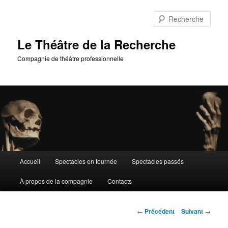
Aller
au
Rech
contenu
principal
Le Théâtre de la Recherche
Compagnie de théâtre professionnelle
Menu
Accueil
Spectacles en tournée
Spectacles passés
principal
À propos de la compagnie
Contacts
Navigation
←
Précédent
Suivant
→
des