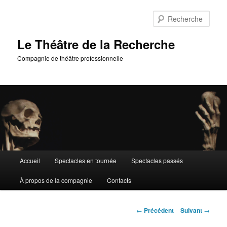
Aller
au
Rech
contenu
principal
Le Théâtre de la Recherche
Compagnie de théâtre professionnelle
Menu
Accueil
Spectacles en tournée
Spectacles passés
principal
À propos de la compagnie
Contacts
Navigation
←
Précédent
Suivant
→
des