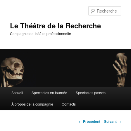
Aller
au
Rech
contenu
principal
Le Théâtre de la Recherche
Compagnie de théâtre professionnelle
Menu
Accueil
Spectacles en tournée
Spectacles passés
principal
À propos de la compagnie
Contacts
Navigation
←
Précédent
Suivant
→
des