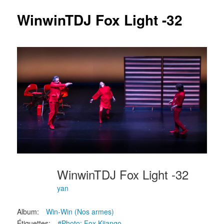
articles
WinwinTDJ Fox Light -32
WinwinTDJ Fox Light -32
yan
Album:
Win-Win (Nos armes)
Étiquettes:
#Photo: Fox Kijango