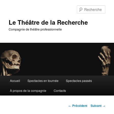
Aller
au
Rech
contenu
principal
Le Théâtre de la Recherche
Compagnie de théâtre professionnelle
Menu
Accueil
Spectacles en tournée
Spectacles passés
principal
À propos de la compagnie
Contacts
Navigation
←
Précédent
Suivant
→
des