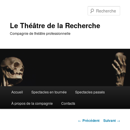
Aller
au
Rech
contenu
principal
Le Théâtre de la Recherche
Compagnie de théâtre professionnelle
Menu
Accueil
Spectacles en tournée
Spectacles passés
principal
À propos de la compagnie
Contacts
Navigation
←
Précédent
Suivant
→
des