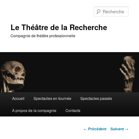
Aller
au
Rech
contenu
principal
Le Théâtre de la Recherche
Compagnie de théâtre professionnelle
Menu
Accueil
Spectacles en tournée
Spectacles passés
principal
À propos de la compagnie
Contacts
Navigation
←
Précédent
Suivant
→
des